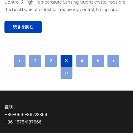
Control & High-Temperature Sensing Quartz crystal rods are
the backbone of industrial frequency control, timing, and
precision sensin...
続きを読む
‹
1
2
3
4
5
›
››
電話：
+86-0515-86223369
+86-15754187666