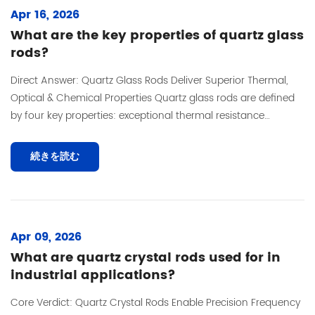
Apr 16, 2026
What are the key properties of quartz glass
rods?
Direct Answer: Quartz Glass Rods Deliver Superior Thermal,
Optical & Chemical Properties Quartz glass rods are defined
by four key properties: exceptional thermal resistance
(softening point ~16...
続きを読む
Apr 09, 2026
What are quartz crystal rods used for in
industrial applications?
Core Verdict: Quartz Crystal Rods Enable Precision Frequency