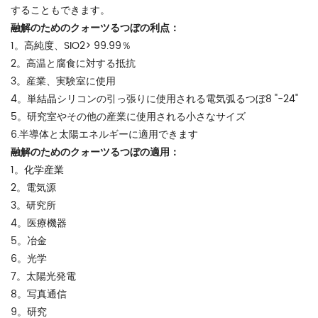
することもできます。
融解のためのクォーツるつぼの利点：
1。高純度、SIO2> 99.99％
2。高温と腐食に対する抵抗
3。産業、実験室に使用
4。単結晶シリコンの引っ張りに使用される電気弧るつぼ8 "-24"
5。研究室やその他の産業に使用される小さなサイズ
6.半導体と太陽エネルギーに適用できます
融解のためのクォーツるつぼの適用：
1。化学産業
2。電気源
3。研究所
4。医療機器
5。冶金
6。光学
7。太陽光発電
8。写真通信
9。研究