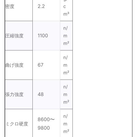
2.2
密度
c
m³
n/
1100
圧縮強度
m
m²
n/
67
曲げ強度
m
m²
n/
48
張力強度
m
m²
n/
8600〜
ミクロ硬度
m
9800
m²