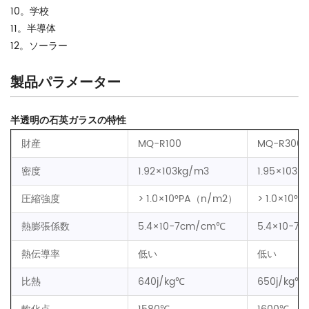
10。学校
11。半導体
12。ソーラー
製品パラメーター
半透明の石英ガラスの特性
財産
MQ-R100
MQ-R300/
密度
1.92×103kg/m3
1.95×103k
圧縮強度
> 1.0×10°PA（n/m2）
> 1.0×10
熱膨張係数
5.4×10-7cm/cm℃
5.4×10-7
熱伝導率
低い
低い
比熱
640j/kg℃
650j/kg℃