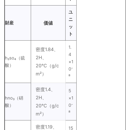
ユ
ニ
財産
価値
ッ
ト
1.
密度1.84、
4
2H、
h₂so₄（硫
×1
酸）
20°C（g/c
0⁻
m²）
⁸
密度1.4、
5
2H、
hno₃（硝
×1
酸）
0⁻
20°C（g/c
⁸
m²）
密度1.19、
15