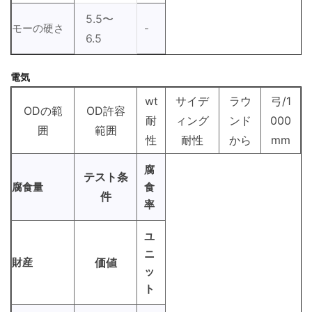
5.5〜
モーの硬さ
-
6.5
電気
wt
サイデ
ラウ
弓/1
ODの範
OD許容
耐
ィング
ンド
000
囲
範囲
性
耐性
から
mm
腐
テスト条
腐食量
食
件
率
ユ
ニ
財産
価値
ッ
ト