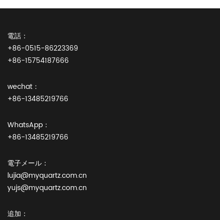
電話：
+86-0515-86223369
+86-15754187666
wechat：
+86-13485219766
WhatsApp：
+86-13485219766
電子メール：
lujia@myquartz.com.cn
yujs@myquartz.com.cn
追加：