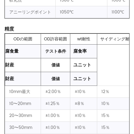
軟化点
1580℃
1600℃
アニーリングポイント
1050℃
1100℃
精度
ODの範囲
OD許容範囲
wt耐性
サイディング耐性
腐食量
腐食率
テスト条件
財産
ユニット
価値
財産
ユニット
価値
10mm最大
±2.00％
±10％
12％
10〜20mm
±1.25％
±8％
10％
20〜30mm
±1.00％
±10％
15％
30〜50mm
±1.00％
±10％
15％