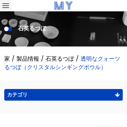
石英るつぼ
家
/
製品情報
/
石英るつぼ
/
透明なクォーツ
るつぼ（クリスタルシンギングボウル）
カテゴリ