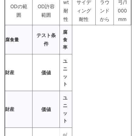
wt
サイデ
ラウ
弓/1
ODの範
OD許容
耐
ィング
ンド
000
囲
範囲
性
耐性
から
mm
腐
テスト条
腐食量
食
件
率
ユ
ニ
財産
価値
ッ
ト
ユ
ニ
財産
価値
ッ
ト
g/