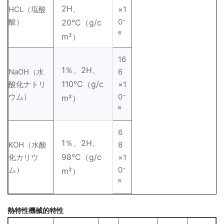
2H、
HCL（塩酸
×1
酸）
0⁻
20°C（g/c
⁸
m²）
16
1％、2H、
NaOH（水
6
110°C（g/c
酸化ナトリ
×1
ウム）
0⁻
m²）
⁶
6
1％、2H、
KOH（水酸
8
98°C（g/c
化カリウ
×1
ム）
0⁻
m²）
⁶
熱特性機械的特性