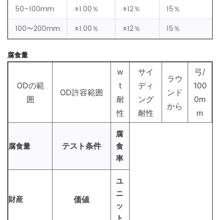
50–100mm
±1.00％
±12％
15％
100〜200mm
±1.00％
±12％
15％
腐食量
w
サイ
弓/
ラウ
ODの範
t
ディ
100
OD許容範囲
ンド
囲
耐
ング
0m
から
性
耐性
m
腐
テスト条件
腐食量
食
率
ユ
ニ
財産
価値
ッ
ト