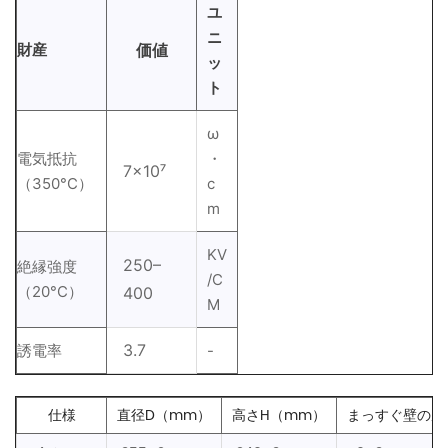
ユ
ニ
財産
価値
ッ
ト
ω
電気抵抗
・
7×10⁷
（350°C）
c
m
KV
250–
絶縁強度
/C
（20°C）
400
M
3.7
誘電率
-
仕様
直径D（mm）
高さH（mm）
まっすぐ壁の厚